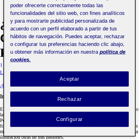
poder ofrecerte correctamente todas las
funcionalidades del sitio web, con fines analíticos
¿QUIÉM SOY YO?
y para mostrarte publicidad personalizada de
acuerdo con un perfil elaborado a partir de tus
CREANDO MARCA
hábitos de navegación. Puedes aceptar, rechazar
o configurar tus preferencias haciendo clic abajo,
PERSONAL
u obtener más información en nuestra
política de
cookies.
1 NOVIEMBRE, 2020
GONZALO FRANCISCO MONTERO
LEDESMA
VISIBILIDAD: PÚBLICA
Aceptar
¿QUIÉN SOY YO? CREANDO LA MARCA PERSONAL
Intereses y motivaciones
Rechazar
El área escogida es el diseño editorial. Desde siempre me ha interesado
la parte plástica del arte. Y también soy un apasionado de la literatura.
Configurar
Por lo que he pensado siempre en dedicarme al diseño editorial como
forma de poder aunar mis dos pasiones en una y poder ayudar así a los
nuevos autores que quieran publicar. Y a la vez dedicarme en parte a la
ilustración otras de mis pasiones.