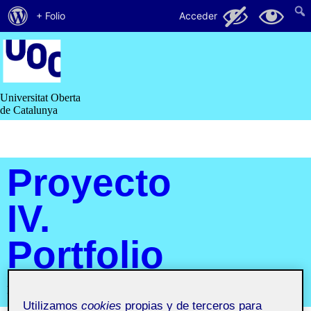
Acerca
112
63
+ Folio
Acceder
de
Saltar
al
WordPress
contenido
Universitat Oberta
de Catalunya
Proyecto
IV.
Portfolio
Proyecto IV. Portfolio
Utilizamos
cookies
propias y de terceros para