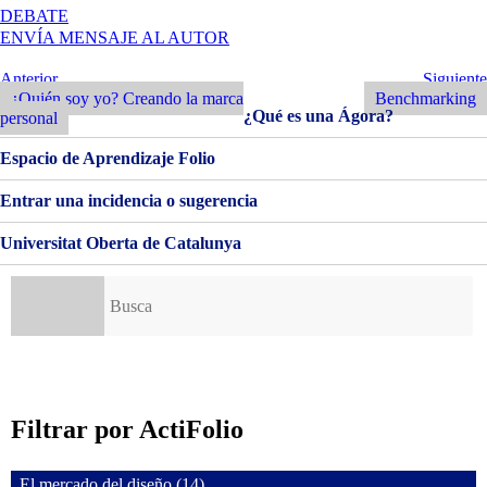
EN
DEBATE
¿QUIÉM
ENVÍA MENSAJE AL AUTOR
SOY
YO?
Navegación
Entrada
Siguiente
Anterior
Siguiente
CREANDO
Anterior
Entrada
¿Quién soy yo? Creando la marca
Benchmarking
de
MARCA
¿Qué es una Ágora?
personal
PERSONAL
entradas
Espacio de Aprendizaje Folio
Entrar una incidencia o sugerencia
Universitat Oberta de Catalunya
Buscar:
Filtrar por ActiFolio
El mercado del diseño (14)