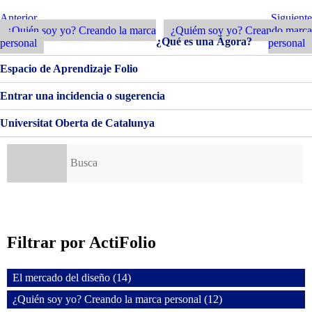
SOY
YO?
Navegación
Entrada
Siguiente
Anterior
Siguiente
CREANDO
Anterior
Entrada
¿Quién soy yo? Creando la marca
¿Quiém soy yo? Creando marca
de
LA
¿Qué es una Ágora?
personal
personal
MARCA
entradas
PERSONAL
Espacio de Aprendizaje Folio
Entrar una incidencia o sugerencia
Universitat Oberta de Catalunya
Buscar:
Filtrar por ActiFolio
El mercado del diseño (14)
¿Quién soy yo? Creando la marca personal (12)