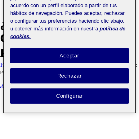
acuerdo con un perfil elaborado a partir de tus
hábitos de navegación. Puedes aceptar, rechazar
¿QUIÉN SOY YO?
o configurar tus preferencias haciendo clic abajo,
u obtener más información en nuestra
política de
CREANDO LA MARCA
cookies.
PERSONAL
Aceptar
19 OCTUBRE, 2020
FLORA ACUÑA ALCÁZAR
VISIBILIDAD:
PÚBLICA
Rechazar
¿QUIÉN SOY YO? CREANDO LA MARCA PERSONAL
Configurar