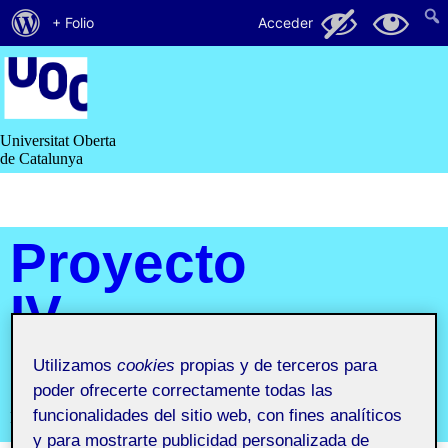
Acerca
112
63
+ Folio
Acceder
de
Saltar
al
WordPress
contenido
Universitat Oberta
de Catalunya
Proyecto
IV.
Portfolio
Utilizamos
cookies
propias y de terceros para
poder ofrecerte correctamente todas las
funcionalidades del sitio web, con fines analíticos
Proyecto IV. Portfolio
y para mostrarte publicidad personalizada de