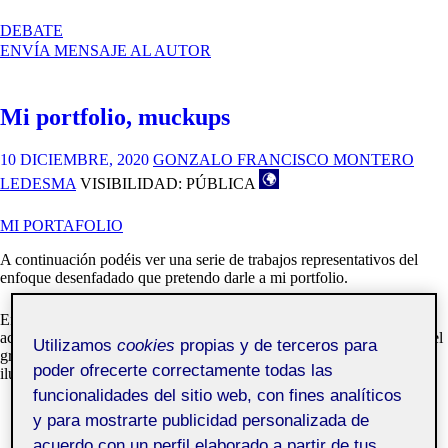
EN
DEBATE
MI
ENVÍA MENSAJE AL AUTOR
PORTAFOLIO
Mi portfolio, muckups
10 DICIEMBRE, 2020
GONZALO FRANCISCO MONTERO
LEDESMA
VISIBILIDAD: PÚBLICA
MI PORTAFOLIO
A continuación podéis ver una serie de trabajos representativos del
enfoque desenfadado que pretendo darle a mi portfolio.
En esta selección podéis ver dos trabajos realizados fuera del ámbito
académico. Y otro que pertenece a las actividades realizadas durante el
Utilizamos
cookies
propias y de terceros para
grado. Concretamente a una práctica realizada para la asignatura de
poder ofrecerte correctamente todas las
ilustración.
funcionalidades del sitio web, con fines analíticos
y para mostrarte publicidad personalizada de
acuerdo con un perfil elaborado a partir de tus