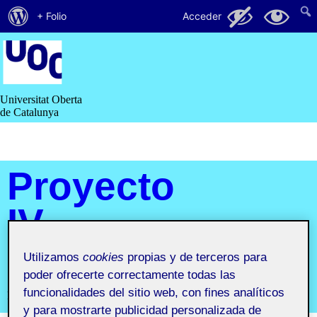
Acerca
112
63
+ Folio
Acceder
de
Saltar
al
WordPress
contenido
Universitat Oberta
de Catalunya
Proyecto
IV.
Portfolio
Utilizamos
cookies
propias y de terceros para
poder ofrecerte correctamente todas las
funcionalidades del sitio web, con fines analíticos
Proyecto IV. Portfolio
y para mostrarte publicidad personalizada de