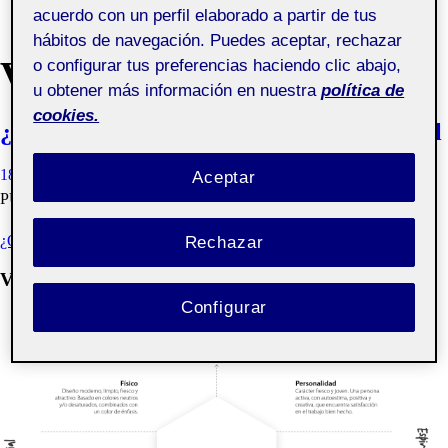
acuerdo con un perfil elaborado a partir de tus
hábitos de navegación. Puedes aceptar, rechazar
VALDUINODESIGN
o configurar tus preferencias haciendo clic abajo,
u obtener más información en nuestra
política de
cookies.
¿Quién soy yo? Creando la marca personal
18 OCTUBRE, 2020
SERGIO LÓPEZ VALDÉS
VISIBILIDAD:
Aceptar
PÚBLICA
¿QUIÉN SOY YO? CREANDO LA MARCA PERSONAL
Rechazar
ValduinoDesign
Configurar