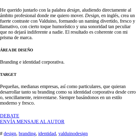
He querido juntarlo con la palabra
design
, aludiendo directamente al
ámbito profesional donde me quiero mover.
Design
, en inglés, crea un
fuerte contraste con Valduino, formando un naming divertido, fresco y
llamativo, con cierto toque humorístico y una sonoridad tan peculiar
que no dejará indiferente a nadie. El resultado es coherente con mi
prisma de marca.
ÁREA DE DISEÑO
Branding e identidad corporativa.
TARGET
Pequeñas, medianas empresas, así como particulares, que quieran
desarrollar tanto su branding como su identidad corporativa desde cero
o, sencillamente, reinventarse. Siempre basándonos en un estilo
moderno y fresco.
EN
DEBATE
¿QUIÉN
ENVÍA MENSAJE AL AUTOR
SOY
YO?
#
design
,
branding
,
identidad
,
valduinodesign