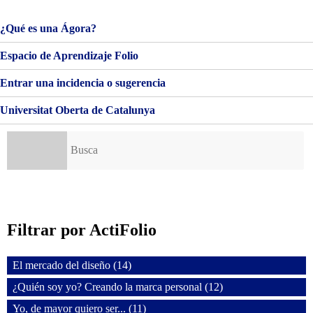
CREANDO
LA
MARCA
¿Qué es una Ágora?
PERSONAL
Espacio de Aprendizaje Folio
Entrar una incidencia o sugerencia
Universitat Oberta de Catalunya
Buscar:
Filtrar por ActiFolio
El mercado del diseño (14)
¿Quién soy yo? Creando la marca personal (12)
Yo, de mayor quiero ser... (11)