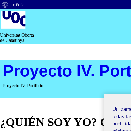
Acerca
+ Folio
Saltar
de
al
contenido
WordPress
Universitat Oberta
de Catalunya
Proyecto IV. Port
Proyecto IV. Portfolio
Utiliza
todas la
¿QUIÉN SOY YO? CRE
publicid