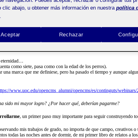
de navegación. Puedes aceptar, rechazar o configurar tus p
 clic abajo, u obtener más información en nuestra
política 
.
Aceptar
Rechazar
Configu
na eternidad…
uenta como siete, pasa como con la edad de los perros).
rar una marca que me definiese, pero ha pasado el tiempo y aunque alg
ttps://www.uoc.edu/opencms_alumni/opencms/es/continguts/webinars/
 ha sido mi mayor logro? ¿Por hacer qué, deberían pagarme?
arrollarme
, un primer paso muy importante para seguir construyendo t
Observando mis trabajos de grado, no importa de que campo, creativos o 
 todas las noches antes de dormir, de mi primer libro de relatos a los 8