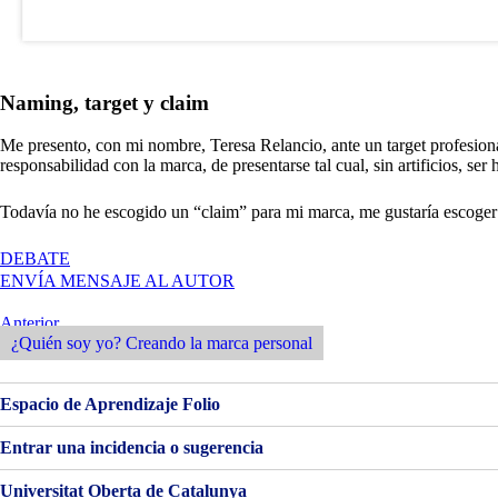
Naming, target y claim
Me presento, con mi nombre, Teresa Relancio, ante un target profesio
responsabilidad con la marca, de presentarse tal cual, sin artificios, s
Todavía no he escogido un “claim” para mi marca, me gustaría escoger 
EN
DEBATE
¿QUIÉN
ENVÍA MENSAJE AL AUTOR
SOY
YO?
Navegación
Entrada
Anterior
CREANDO
Anterior
¿Quién soy yo? Creando la marca personal
de
LA
MARCA
entradas
PERSONAL.
Espacio de Aprendizaje Folio
TERESA
RELANCIO
Entrar una incidencia o sugerencia
Universitat Oberta de Catalunya