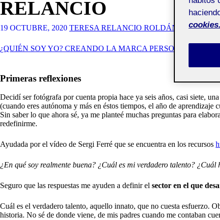
hábitos 
RELANCIO
haciendo
cookies
19 OCTUBRE, 2020
TERESA RELANCIO ROLDÁN
¿QUIÉN SOY YO? CREANDO LA MARCA PERSONAL
Primeras reflexiones
Decidí ser fotógrafa por cuenta propia hace ya seis años, casi siete, u
(cuando eres autónoma y más en éstos tiempos, el año de aprendizaje c
Sin saber lo que ahora sé, ya me planteé muchas preguntas para elabo
redefinirme.
Ayudada por el vídeo de Sergi Ferré que se encuentra en los recursos
h
¿En qué soy realmente buena? ¿Cuál es mi verdadero talento? ¿Cuál
Seguro que las respuestas me ayuden a definir el
sector en el que des
Cuál es el verdadero talento, aquello innato, que no cuesta esfuerzo. 
historia. No sé de donde viene, de mis padres cuando me contaban cuentos