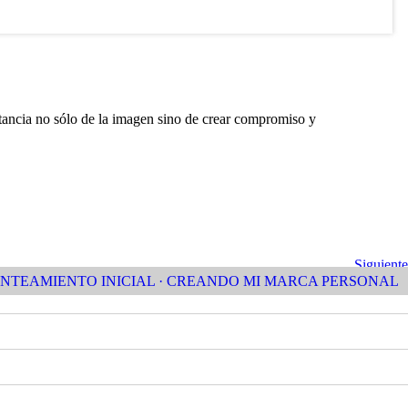
tancia no sólo de la imagen sino de crear compromiso y
Siguiente
Siguiente
Entrada
NTEAMIENTO INICIAL · CREANDO MI MARCA PERSONAL