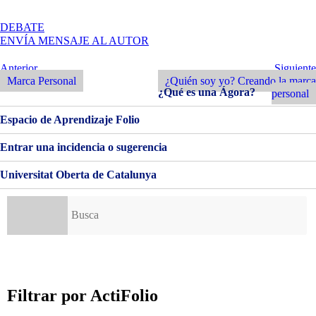
EN
DEBATE
¿QUIÉN
ENVÍA MENSAJE AL AUTOR
SOY
YO?
Navegación
Entrada
Siguiente
Anterior
Siguiente
CREANDO
Anterior
Entrada
Marca Personal
¿Quién soy yo? Creando la marca
de
LA
¿Qué es una Ágora?
personal
MARCA
entradas
PERSONAL
Espacio de Aprendizaje Folio
Entrar una incidencia o sugerencia
Universitat Oberta de Catalunya
Buscar:
Filtrar por ActiFolio