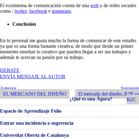
El ecosistema de comunicación consta de una
web
y de redes sociales
como :
twitter
,
facebook
e
instagram
.
Conclusión
En lo personal me gusta mucho la forma de comunicar de este estudio
ya que es una forma bastante creativa, de modo que desde un primer
momento enseñan lo creativo que pueden llegar a ser sus trabajos y
además te acercan su pasión por su trabajo.
EN
DEBATE
ENVÍA MENSAJE AL AUTOR
Navegación
Entrada
Siguiente
Anterior
Siguiente
Anterior
Entrada
EL MERCADO DEL DISEÑO
El mercado del diseño. B2B vs
de
¿Qué es una Ágora?
B2C
entradas
Espacio de Aprendizaje Folio
Entrar una incidencia o sugerencia
Universitat Oberta de Catalunya